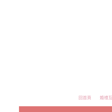
跳
至
主
要
內
容
回首頁
婚禮