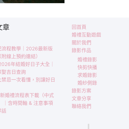
會
儀
式/
文章
回首頁
晚
婚禮互動遊戲
宴-
關於我們
Paul
流程教學｜2026最新版
錄影作品
&Vivian
（附線上預約連結）
婚禮錄影
｜2026年結婚好日子大全｜
快剪快播
嫁娶吉日查詢
求婚錄影
大禁忌一次看懂，別讓好日
婚紗側錄
！
錄影方案
 最新婚禮流程表下載（中式
文章分享
）｜含時間軸 & 注意事項
聯絡我們
祥話