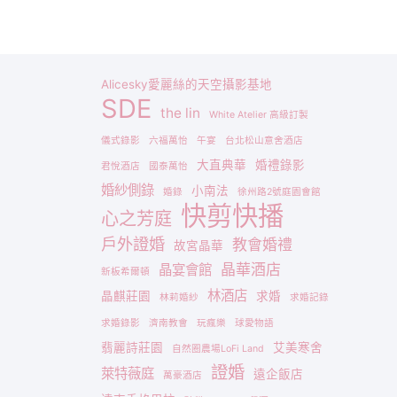
Alicesky愛麗絲的天空攝影基地
SDE
the lin
White Atelier 高級訂製
儀式錄影
六福萬怡
午宴
台北松山意舍酒店
大直典華
婚禮錄影
君悅酒店
國泰萬怡
婚紗側錄
小南法
婚錄
徐州路2號庭園會館
快剪快播
心之芳庭
戶外證婚
教會婚禮
故宮晶華
晶華酒店
晶宴會館
新板希爾頓
林酒店
晶麒莊園
求婚
林莉婚紗
求婚記錄
求婚錄影
濟南教會
玩瘋樂
球愛物語
翡麗詩莊園
艾美寒舍
自然圈農場LoFi Land
證婚
萊特薇庭
遠企飯店
萬豪酒店