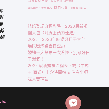
遠東香格里拉
醉貓Drunk Cat餐酒
隔日快剪
陽明山花卉實驗中心
高雄圓山飯店
供
影
薦
結婚登記流程教學｜2026最新版
快剪
懶人包（附線上預約連結）
錄
2025｜2026年結婚好日子大全｜
農民曆嫁娶吉日查詢
婚禮十大禁忌一次看懂，別讓好日
子漏氣！
2025 最新婚禮流程表下載（中式
＋ 西式）｜含時間軸 & 注意事項
媒人吉祥話
ved