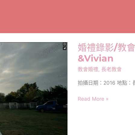
婚禮錄影/教會
&Vivian
教會婚禮
,
長老教會
拍攝日期：2016 地點
婚
Read More »
禮
錄
影/
教