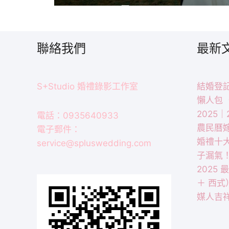
聯絡我們
最新
S+Studio 婚禮錄影工作室
結婚登記
懶人包
2025
電話：0935640933
農民曆
電子郵件：
婚禮十
service@spluswedding.com
子漏氣
2025
＋ 西式
媒人吉