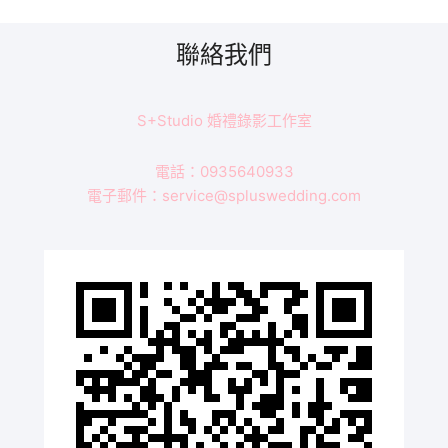
剪
快
播/
聯絡我們
翡
麗
詩
S+Studio 婚禮錄影工作室
莊
園/
電話：0935640933
訂
電子郵件：service@spluswedding.com
婚/
迎
娶/
證
婚/
晚
宴-
Brad
&
Peggy