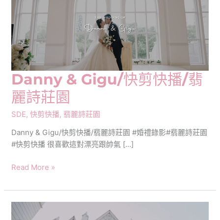
Danny & Gigu/快剪快播/翡
麗詩莊園
SDE
,
快剪快播
,
翡麗詩莊園
Danny & Gigu/快剪快播/翡麗詩莊園 #婚禮錄影#翡麗詩莊園
#快剪快播 很喜歡這對漂亮跟帥氣 […]
Danny
Read More »
&
Gigu/
快
剪