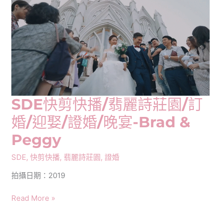
快
播/
翡
麗
詩
莊
園
SDE快剪快播/翡麗詩莊園/訂
婚/迎娶/證婚/晚宴-Brad &
Peggy
SDE
,
快剪快播
,
翡麗詩莊園
,
證婚
拍攝日期：2019
SDE
Read More »
快