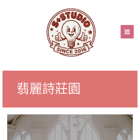
跳
至
主
要
內
容
翡麗詩莊園