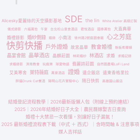
SDE
the lin
Alicesky愛麗絲的天空攝影基地
White Atelier 高級訂製
大直典華
儀式錄影
六福萬怡
午宴
台北松山意舍酒店
君悅酒店
國泰萬怡
心之芳庭
婚紗側錄
婚禮錄影
小南法
婚錄
徐州路2號庭園會館
快剪快播
戶外證婚
教會婚禮
故宮晶華
新板希爾頓
晶華酒店
晶宴會館
林酒店
晶麒莊園
求婚
林莉婚紗
求婚記錄
翡麗詩莊園
求婚錄影
濟南教會
玩瘋樂
球愛物語
自然圈農場LoFi Land
證婚
萊特薇庭
艾美寒舍
遠企飯店
遠東香格里拉
萬豪酒店
隔日快剪
醉貓Drunk Cat餐酒
陽明山花卉實驗中心
高雄圓山飯店
結婚登記流程教學｜2026最新版懶人包（附線上預約連結）
2025｜2026年結婚好日子大全｜農民曆嫁娶吉日查詢
婚禮十大禁忌一次看懂，別讓好日子漏氣！
2025 最新婚禮流程表下載（中式 ＋ 西式）｜含時間軸 & 注意事項
媒人吉祥話