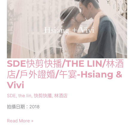
播/THELIN/
林
酒
店/
訂
婚/
迎
娶/
午
SDE快剪快播/THE LIN/林酒
宴-
店/戶外證婚/午宴-Hsiang &
Bill
&
Vivi
Cherry
SDE
,
the lin
,
快剪快播
,
林酒店
拍攝日期：2018
SDE
Read More »
快