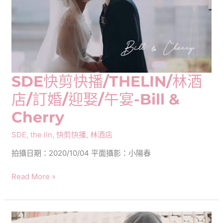
SDE快剪快播/THELIN/林酒
店/訂婚/迎娶/午宴-Bill &
Cherry
SDE
,
the lin
,
快剪快播
,
林酒店
拍攝日期：2020/10/04 平面攝影：小陽春
SDE
Read More »
快
剪
快