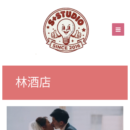
跳
至
主
要
內
容
林酒店