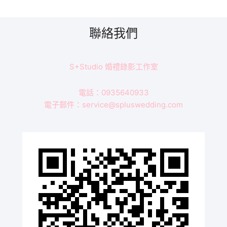
剪
快
播/THE
聯絡我們
LIN
/
林
S+Studio 婚禮錄影工作室
酒
店/
電話：0935640933
迎
電子郵件：service@spluswedding.com
娶/
午
宴-
CAT&HENRY