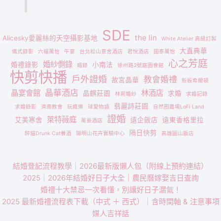
SDE
the lin
Alicesky愛麗絲的天空攝影基地
White Atelier 高級訂製
大直典華
儀式錄影
六福萬怡
午宴
台北松山意舍酒店
君悅酒店
國泰萬怡
心之芳庭
婚紗側錄
婚禮錄影
小南法
婚錄
徐州路2號庭園會館
快剪快播
戶外證婚
教會婚禮
故宮晶華
新板希爾頓
晶華酒店
晶宴會館
林酒店
晶麒莊園
求婚
林莉婚紗
求婚記錄
翡麗詩莊園
求婚錄影
濟南教會
玩瘋樂
球愛物語
自然圈農場LoFi Land
證婚
萊特薇庭
艾美寒舍
遠企飯店
遠東香格里拉
萬豪酒店
隔日快剪
醉貓Drunk Cat餐酒
陽明山花卉實驗中心
高雄圓山飯店
結婚登記流程教學｜2026最新版懶人包（附線上預約連結）
2025｜2026年結婚好日子大全｜農民曆嫁娶吉日查詢
婚禮十大禁忌一次看懂，別讓好日子漏氣！
2025 最新婚禮流程表下載（中式 ＋ 西式）｜含時間軸 & 注意事項
媒人吉祥話