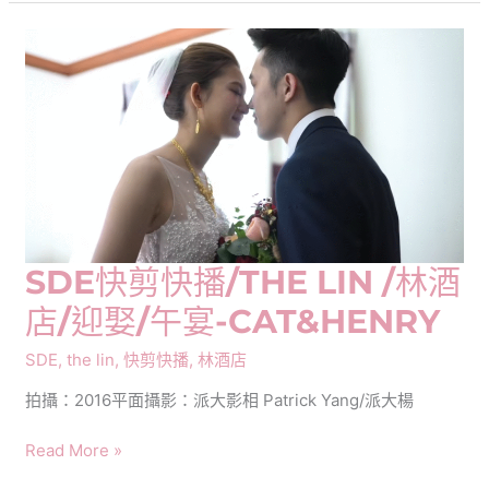
剪
快
播/THE
LIN/
林
酒
店/
戶
外
證
婚/
SDE快剪快播/THE LIN /林酒
午
店/迎娶/午宴-CAT&HENRY
宴-
Hsiang
SDE
,
the lin
,
快剪快播
,
林酒店
&
Vivi
拍攝：2016平面攝影：派大影相 Patrick Yang/派大楊
SDE
Read More »
快