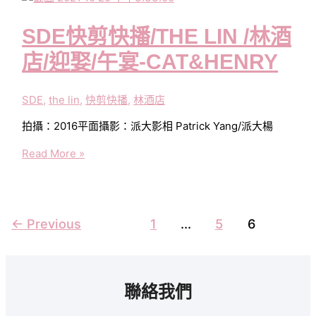
播/
晚
豪
宴-
SDE快剪快播/THE LIN /林酒
景
昱
大
店/迎娶/午宴-CAT&HENRY
德
酒
&
店/
涓
SDE
,
the lin
,
快剪快播
,
林酒店
訂
婚/
拍攝：2016平面攝影：派大影相 Patrick Yang/派大楊
迎
SDE
Read More »
娶/
快
晚
剪
宴-
快
Ocean
播/THE
←
Previous
1
...
5
6
&
LIN
Yuna
/
林
酒
聯絡我們
店/