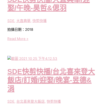
娶/午晚-昊哲&偲羽
SDE
,
大直典華
,
快剪快播
拍攝日期：2018
SDE
Read More »
快
剪
快
播/
大
SDE快剪快播/台北喜來登大
直
典
飯店/訂婚/迎娶/晚宴-昱德&
華/
涓
迎
娶/
午
SDE
,
台北喜來登大飯店
,
快剪快播