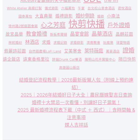
the lin
Alicesky愛麗絲的天空攝影基地
White Atelier 高級訂製
儀式錄影
六福萬怡
午宴
台北松山意舍酒店
君悅酒店
婚紗側錄
大直典華
婚禮錄影
小南法
國泰萬怡
婚錄
快剪快播
心之芳庭
戶外證婚
徐州路2號庭園會館
教會婚禮
晶華酒店
晶宴會館
故宮晶華
晶麒莊園
新板希爾頓
林酒店
求婚
林莉婚紗
求婚記錄
求婚錄影
濟南教會
玩瘋樂
球愛物語
證婚
萊特薇庭
翡麗詩莊園
艾美寒舍
自然圈農場LoFi Land
萬豪酒店
遠企飯店
遠東香格里拉
隔日快剪
醉貓Drunk Cat餐酒
陽明山花卉實驗中心
高雄圓山飯店
結婚登記流程教學｜2026最新版懶人包（附線上預約連
結）
2025｜2026年結婚好日子大全｜農民曆嫁娶吉日查詢
婚禮十大禁忌一次看懂，別讓好日子漏氣！
2025 最新婚禮流程表下載（中式 ＋ 西式）｜含時間軸 &
注意事項
媒人吉祥話