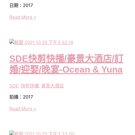
晚-
日期：2017
昊
哲
SDE
Read More »
&
快
偲
剪
羽
快
播/
台
SDE快剪快播/豪景大酒店/訂
北
喜
婚/迎娶/晚宴-Ocean & Yuna
來
登
SDE
,
快剪快播
,
豪景大酒店
大
飯
拍攝：2017
店/
SDE
Read More »
訂
快
婚/
剪
迎
快
娶/