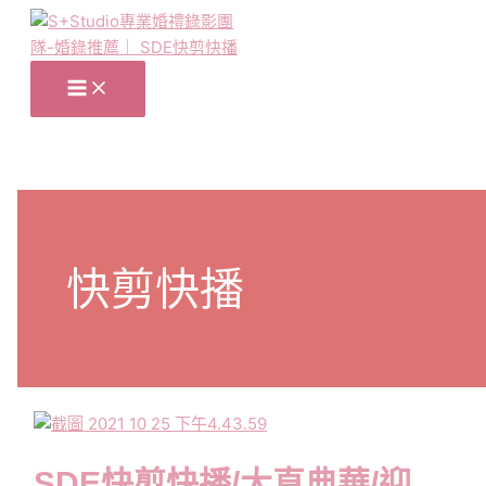
跳
至
主
要
內
容
快剪快播
SDE快剪快播/大直典華/迎