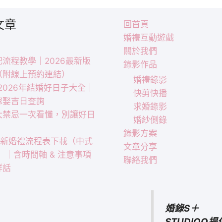
文章
回首頁
婚禮互動遊戲
關於我們
流程教學｜2026最新版
錄影作品
（附線上預約連結）
婚禮錄影
｜2026年結婚好日子大全｜
快剪快播
嫁娶吉日查詢
求婚錄影
大禁忌一次看懂，別讓好日
婚紗側錄
！
錄影方案
 最新婚禮流程表下載（中式
文章分享
）｜含時間軸 & 注意事項
聯絡我們
祥話
婚錄S＋
STUDIOO提