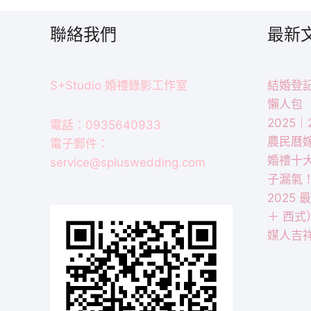
聯絡我們
最新
S+Studio 婚禮錄影工作室
結婚登記
懶人包
2025
電話：0935640933
農民曆
電子郵件：
婚禮十
service@spluswedding.com
子漏氣
2025
＋ 西式
媒人吉