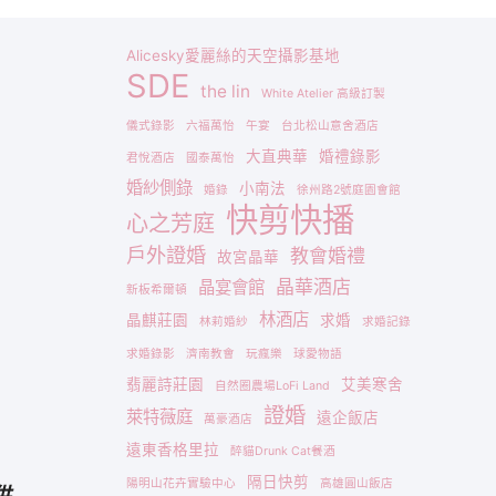
Alicesky愛麗絲的天空攝影基地
SDE
the lin
White Atelier 高級訂製
儀式錄影
六福萬怡
午宴
台北松山意舍酒店
大直典華
婚禮錄影
君悅酒店
國泰萬怡
婚紗側錄
小南法
婚錄
徐州路2號庭園會館
快剪快播
心之芳庭
戶外證婚
教會婚禮
故宮晶華
晶華酒店
晶宴會館
新板希爾頓
林酒店
晶麒莊園
求婚
林莉婚紗
求婚記錄
求婚錄影
濟南教會
玩瘋樂
球愛物語
翡麗詩莊園
艾美寒舍
自然圈農場LoFi Land
證婚
萊特薇庭
遠企飯店
萬豪酒店
遠東香格里拉
醉貓Drunk Cat餐酒
隔日快剪
陽明山花卉實驗中心
高雄圓山飯店
供