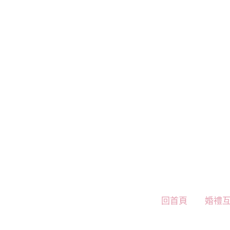
跳
至
主
要
內
容
回首頁
婚禮