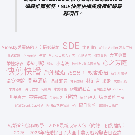
婚錄推薦服務，SDE快剪快播與婚禮紀錄服
務項目。
SDE
the lin
Alicesky愛麗絲的天空攝影基地
White Atelier 高級訂製
大直典華
儀式錄影
六福萬怡
午宴
台北松山意舍酒店
君悅酒店
國泰萬怡
心之芳庭
婚紗側錄
婚禮錄影
小南法
婚錄
徐州路2號庭園會館
快剪快播
戶外證婚
教會婚禮
故宮晶華
新板希爾頓
晶華酒店
晶宴會館
林酒店
晶麒莊園
求婚
林莉婚紗
求婚記錄
翡麗詩莊園
求婚錄影
濟南教會
玩瘋樂
球愛物語
自然圈農場LoFi Land
證婚
萊特薇庭
艾美寒舍
遠企飯店
遠東香格里拉
萬豪酒店
隔日快剪
醉貓Drunk Cat餐酒
陽明山花卉實驗中心
高雄圓山飯店
結婚登記流程教學｜2026最新版懶人包（附線上預約連結）
2025｜2026年結婚好日子大全｜農民曆嫁娶吉日查詢