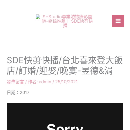
跳
至
主
要
內
容
SDE快剪快播/台北喜來登大飯
店/訂婚/迎娶/晚宴-昱德&涓
發佈留言
/ 作者:
admin
/
25/10/2021
日期：2017