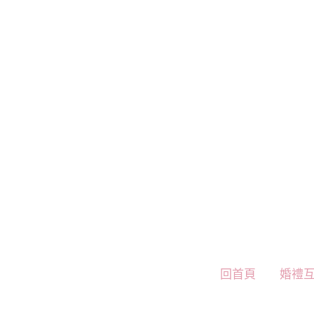
跳
至
主
要
內
容
回首頁
婚禮