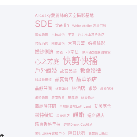
Alicesky愛麗絲的天空攝影基地
SDE
the lin
White Atelier 高級訂製
儀式錄影
六福萬怡
午宴
台北松山意舍酒店
大直典華
婚禮錄影
君悅酒店
國泰萬怡
婚紗側錄
小南法
婚錄
徐州路2號庭園會館
快剪快播
心之芳庭
戶外證婚
教會婚禮
故宮晶華
晶華酒店
晶宴會館
新板希爾頓
林酒店
晶麒莊園
求婚
林莉婚紗
求婚記錄
求婚錄影
濟南教會
玩瘋樂
球愛物語
翡麗詩莊園
艾美寒舍
自然圈農場LoFi Land
證婚
萊特薇庭
遠企飯店
萬豪酒店
遠東香格里拉
醉貓Drunk Cat餐酒
隔日快剪
陽明山花卉實驗中心
高雄圓山飯店
供