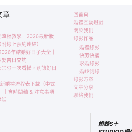
文章
回首頁
婚禮互動遊戲
關於我們
流程教學｜2026最新版
錄影作品
（附線上預約連結）
婚禮錄影
｜2026年結婚好日子大全｜
快剪快播
嫁娶吉日查詢
求婚錄影
大禁忌一次看懂，別讓好日
婚紗側錄
！
錄影方案
 最新婚禮流程表下載（中式
文章分享
）｜含時間軸 & 注意事項
聯絡我們
祥話
婚錄S＋
STUDIOO提