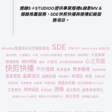
婚錄S＋STUDIOO提供專業婚禮&錄影MV＆
婚錄推薦服務，SDE快剪快播與婚禮紀錄服
務項目。
SDE
the lin
Alicesky愛麗絲的天空攝影基地
White Atelier 高級訂製
大直典華
儀式錄影
六福萬怡
午宴
台北松山意舍酒店
君悅酒店
國泰萬怡
心之芳庭
婚紗側錄
婚禮錄影
小南法
婚錄
徐州路2號庭園會館
快剪快播
戶外證婚
教會婚禮
故宮晶華
新板希爾頓
晶華酒店
晶宴會館
林酒店
晶麒莊園
求婚
林莉婚紗
求婚記錄
翡麗詩莊園
求婚錄影
濟南教會
玩瘋樂
球愛物語
自然圈農場LoFi Land
證婚
萊特薇庭
艾美寒舍
遠企飯店
遠東香格里拉
萬豪酒店
隔日快剪
醉貓Drunk Cat餐酒
陽明山花卉實驗中心
高雄圓山飯店