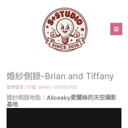
跳
至
主
要
內
容
婚紗側錄-Brian and Tiffany
發佈留言
/ 作者:
admin
/
01/09/2022
婚紗側錄地點：
Alicesky愛麗絲的天空攝影
基地