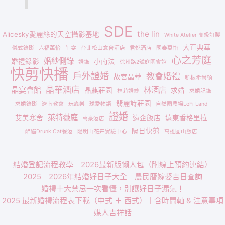
SDE
the lin
Alicesky愛麗絲的天空攝影基地
White Atelier 高級訂製
大直典華
儀式錄影
六福萬怡
午宴
台北松山意舍酒店
君悅酒店
國泰萬怡
心之芳庭
婚紗側錄
婚禮錄影
小南法
婚錄
徐州路2號庭園會館
快剪快播
戶外證婚
教會婚禮
故宮晶華
新板希爾頓
晶華酒店
晶宴會館
林酒店
晶麒莊園
求婚
林莉婚紗
求婚記錄
翡麗詩莊園
求婚錄影
濟南教會
玩瘋樂
球愛物語
自然圈農場LoFi Land
證婚
萊特薇庭
艾美寒舍
遠企飯店
遠東香格里拉
萬豪酒店
隔日快剪
醉貓Drunk Cat餐酒
陽明山花卉實驗中心
高雄圓山飯店
結婚登記流程教學｜2026最新版懶人包（附線上預約連結）
2025｜2026年結婚好日子大全｜農民曆嫁娶吉日查詢
婚禮十大禁忌一次看懂，別讓好日子漏氣！
2025 最新婚禮流程表下載（中式 ＋ 西式）｜含時間軸 & 注意事項
媒人吉祥話