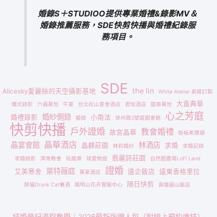
婚錄S＋STUDIOO提供專業婚禮&錄影MV＆
婚錄推薦服務，SDE快剪快播與婚禮紀錄服
務項目。
SDE
the lin
Alicesky愛麗絲的天空攝影基地
White Atelier 高級訂製
大直典華
儀式錄影
六福萬怡
午宴
台北松山意舍酒店
君悅酒店
國泰萬怡
心之芳庭
婚紗側錄
婚禮錄影
小南法
婚錄
徐州路2號庭園會館
快剪快播
戶外證婚
教會婚禮
故宮晶華
新板希爾頓
晶華酒店
晶宴會館
林酒店
晶麒莊園
求婚
林莉婚紗
求婚記錄
翡麗詩莊園
求婚錄影
濟南教會
玩瘋樂
球愛物語
自然圈農場LoFi Land
證婚
萊特薇庭
艾美寒舍
遠企飯店
遠東香格里拉
萬豪酒店
隔日快剪
醉貓Drunk Cat餐酒
陽明山花卉實驗中心
高雄圓山飯店
結婚登記流程教學｜2026最新版懶人包（附線上預約連結）