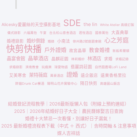
SDE
the lin
Alicesky愛麗絲的天空攝影基地
White Atelier 高級訂製
大直典華
儀式錄影
六福萬怡
午宴
台北松山意舍酒店
君悅酒店
國泰萬怡
心之芳庭
婚紗側錄
婚禮錄影
小南法
婚錄
徐州路2號庭園會館
快剪快播
戶外證婚
教會婚禮
故宮晶華
新板希爾頓
晶華酒店
晶宴會館
林酒店
晶麒莊園
求婚
林莉婚紗
求婚記錄
翡麗詩莊園
求婚錄影
濟南教會
玩瘋樂
球愛物語
自然圈農場LoFi Land
證婚
萊特薇庭
艾美寒舍
遠企飯店
遠東香格里拉
萬豪酒店
隔日快剪
醉貓Drunk Cat餐酒
陽明山花卉實驗中心
高雄圓山飯店
結婚登記流程教學｜2026最新版懶人包（附線上預約連結）
2025｜2026年結婚好日子大全｜農民曆嫁娶吉日查詢
婚禮十大禁忌一次看懂，別讓好日子漏氣！
2025 最新婚禮流程表下載（中式 ＋ 西式）｜含時間軸 & 注意事項
媒人吉祥話